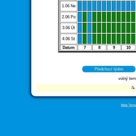
1.06 Ne
2.06 Po
3.06 Út
4.06 St
Datum
7
8
9
10
Předchozí týden
volný ter
Web Temp