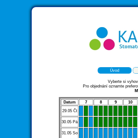
Úvod
Vyberte si vyhovu
Pro objednání oznamte prefero
M
Datum
7
8
9
10
29.05 Čt
30.05 Pá
31.05 So